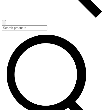
Search
for: