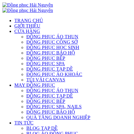
TRANG CHỦ
GIỚI THIỆU
CỬA HÀNG
ĐỒNG PHỤC ÁO THUN
ĐỒNG PHỤC CÔNG SỞ
ĐỒNG PHỤC HỌC SINH
ĐỒNG PHỤC BẢO HỘ
ĐỒNG PHỤC BẾP
ĐỒNG PHỤC SPA
ĐỒNG PHỤC TẠP DỀ
ĐỒNG PHỤC ÁO KHOÁC
TÚI VẢI CANVAS
MAY ĐỒNG PHỤC
ĐỒNG PHỤC ÁO THUN
ĐỒNG PHỤC TẠP DỀ
ĐỒNG PHỤC BẾP
ĐỒNG PHỤC SPA, NAILS
ĐỒNG PHỤC BẢO HỘ
QUÀ TẶNG DOANH NGHIỆP
TIN TỨC
BLOG TẠP DỀ
BLOG ÁO ĐỒNG PHỤC