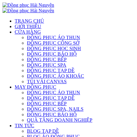
TRANG CHỦ
GIỚI THIỆU
CỬA HÀNG
ĐỒNG PHỤC ÁO THUN
ĐỒNG PHỤC CÔNG SỞ
ĐỒNG PHỤC HỌC SINH
ĐỒNG PHỤC BẢO HỘ
ĐỒNG PHỤC BẾP
ĐỒNG PHỤC SPA
ĐỒNG PHỤC TẠP DỀ
ĐỒNG PHỤC ÁO KHOÁC
TÚI VẢI CANVAS
MAY ĐỒNG PHỤC
ĐỒNG PHỤC ÁO THUN
ĐỒNG PHỤC TẠP DỀ
ĐỒNG PHỤC BẾP
ĐỒNG PHỤC SPA, NAILS
ĐỒNG PHỤC BẢO HỘ
QUÀ TẶNG DOANH NGHIỆP
TIN TỨC
BLOG TẠP DỀ
BLOG ÁO ĐỒNG PHỤC