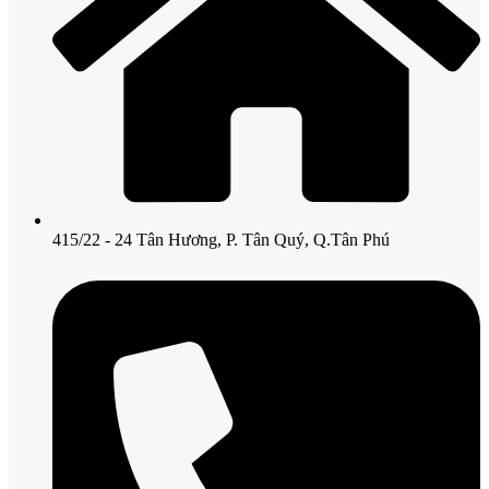
415/22 - 24 Tân Hương, P. Tân Quý, Q.Tân Phú