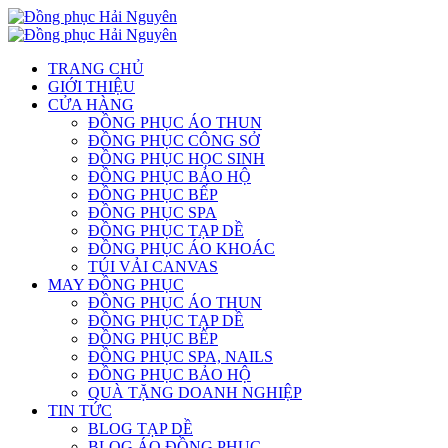
TRANG CHỦ
GIỚI THIỆU
CỬA HÀNG
ĐỒNG PHỤC ÁO THUN
ĐỒNG PHỤC CÔNG SỞ
ĐỒNG PHỤC HỌC SINH
ĐỒNG PHỤC BẢO HỘ
ĐỒNG PHỤC BẾP
ĐỒNG PHỤC SPA
ĐỒNG PHỤC TẠP DỀ
ĐỒNG PHỤC ÁO KHOÁC
TÚI VẢI CANVAS
MAY ĐỒNG PHỤC
ĐỒNG PHỤC ÁO THUN
ĐỒNG PHỤC TẠP DỀ
ĐỒNG PHỤC BẾP
ĐỒNG PHỤC SPA, NAILS
ĐỒNG PHỤC BẢO HỘ
QUÀ TẶNG DOANH NGHIỆP
TIN TỨC
BLOG TẠP DỀ
BLOG ÁO ĐỒNG PHỤC