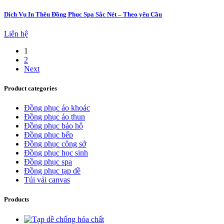
Dịch Vụ In Thêu Đồng Phục Spa Sắc Nét – Theo yêu Cầu
Liên hệ
1
2
Next
Product categories
Đồng phục áo khoác
Đồng phục áo thun
Đồng phục bảo hộ
Đồng phục bếp
Đồng phục công sở
Đồng phục học sinh
Đồng phục spa
Đồng phục tạp dề
Túi vải canvas
Products