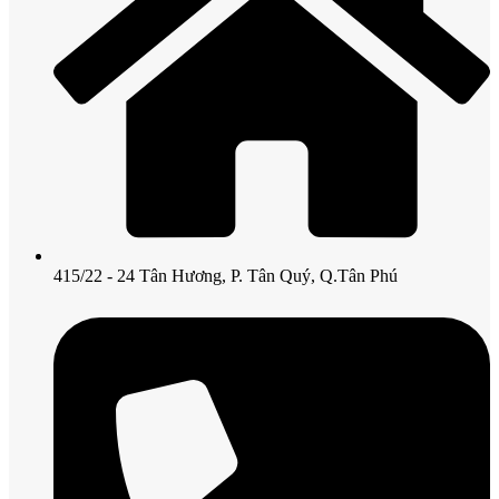
415/22 - 24 Tân Hương, P. Tân Quý, Q.Tân Phú