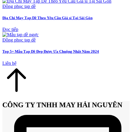
Đồng phục tạp dề
Địa Chỉ May Tạp Dề Theo Yêu Cầu Giá sỉ Tại Sài Gòn
Đọc tiếp
Đồng phục tạp dề
Top 5+ Mẫu Tạp Dề Đẹp Được Ưa Chuộng Nhất Năm 2024
Liên hệ
CÔNG TY TNHH MAY HẢI NGUYÊN