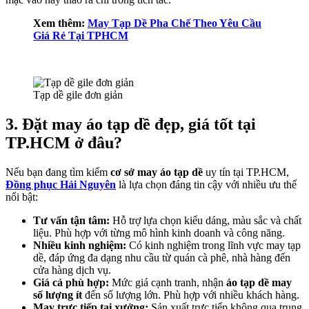
Xem thêm:
May Tạp Dề Pha Chế Theo Yêu Cầu
Giá Rẻ Tại TPHCM
Tạp dề gile đơn giản
3. Đặt may áo tạp dề đẹp, giá tốt tại
TP.HCM ở đâu?
Nếu bạn đang tìm kiếm
cơ sở may áo tạp dề
uy tín tại TP.HCM,
Đồng phục Hải Nguyên
là lựa chọn đáng tin cậy với nhiều ưu thế
nổi bật:
Tư vấn tận tâm:
Hỗ trợ lựa chọn kiểu dáng, màu sắc và chất
liệu. Phù hợp với từng mô hình kinh doanh và công năng.
Nhiều kinh nghiệm:
Có kinh nghiệm trong lĩnh vực may tạp
dề, đáp ứng đa dạng nhu cầu từ quán cà phê, nhà hàng đến
cửa hàng dịch vụ.
Giá cả phù hợp:
Mức giá cạnh tranh, nhận
áo tạp dề may
số lượng ít
đến số lượng lớn. Phù hợp với nhiều khách hàng.
May trực tiếp tại xưởng:
Sản xuất trực tiếp không qua trung