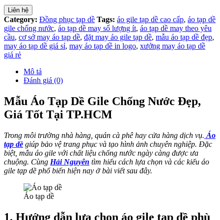
Liên hệ
Category:
Đồng phục tạp dề
Tags:
áo gile tạp dề cao cấp
,
áo tạp dề
gile chống nước
,
áo tạp dề may số lượng ít
,
áo tạp dề may theo yêu
cầu
,
cơ sở may áo tạp dề
,
đặt may áo gile tạp dề
,
mẫu áo tạp dề đẹp
,
may áo tạp dề giá sỉ
,
may áo tạp dề in logo
,
xưởng may áo tạp dề
giá rẻ
Mô tả
Đánh giá (0)
Mẫu Áo Tạp Dề Gile Chống Nước Đẹp,
Giá Tốt Tại TP.HCM
Trong môi trường nhà hàng, quán cà phê hay cửa hàng dịch vụ.
Áo
tạp dề
giúp bảo vệ trang phục và tạo hình ảnh chuyên nghiệp. Đặc
biệt, mẫu áo gile với chất liệu chống nước ngày càng được ưa
chuộng. Cùng
Hải Nguyên
tìm hiểu cách lựa chọn và các kiểu áo
gile tạp dề phổ biến hiện nay ở bài viết sau đây.
Áo tạp dề
1. Hướng dẫn lựa chọn áo gile tạp dề phù