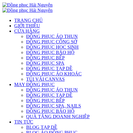
TRANG CHỦ
GIỚI THIỆU
CỬA HÀNG
ĐỒNG PHỤC ÁO THUN
ĐỒNG PHỤC CÔNG SỞ
ĐỒNG PHỤC HỌC SINH
ĐỒNG PHỤC BẢO HỘ
ĐỒNG PHỤC BẾP
ĐỒNG PHỤC SPA
ĐỒNG PHỤC TẠP DỀ
ĐỒNG PHỤC ÁO KHOÁC
TÚI VẢI CANVAS
MAY ĐỒNG PHỤC
ĐỒNG PHỤC ÁO THUN
ĐỒNG PHỤC TẠP DỀ
ĐỒNG PHỤC BẾP
ĐỒNG PHỤC SPA, NAILS
ĐỒNG PHỤC BẢO HỘ
QUÀ TẶNG DOANH NGHIỆP
TIN TỨC
BLOG TẠP DỀ
BLOG ÁO ĐỒNG PHỤC