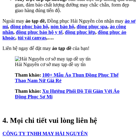
gian, đảm bảo chất lượng đường may chắc chắn, form đẹp
giao hàng đúng tiến độ.
Ngoài may
áo tạp dề,
Đồng phục Hải Nguyên còn nhận may
áo sơ
mi
,
đồng phục bảo hộ
,
nón bảo hộ
,
đồng phục spa
,
áo công
nhân
,
đồng phục bảo hộ y tế
,
đồng phục lớp
,
đồng phục áo
khoác
,
túi vải canvas
,….
Liên hệ ngay để đặt may
áo tạp dề
của bạn!
Hải Nguyên cơ sở may tạp dề uy tín
Tham khảo:
100+ Mẫu Áo Thun Đồng Phục Thể
Thao Nam Nữ Giá Rẻ
Tham khảo:
Xu Hướng Phối Đồ Tối Giản Với Áo
Đồng Phục Sơ Mi
4. Mọi chi tiết vui lòng liên hệ
CÔNG TY TNHH MAY HẢI NGUYÊN