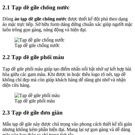
2.1 Tạp dề gile chống nước
Dòng
áo tạp dề gile chống nước
được thiết kế đột phá theo dạng
áo mặc trực tiếp. Sở hữu form dáng đứng chuẩn xác giúp người mặc
luôn trông gọn gàng, năng động và hiện đại.
Tạp dề gile chống nước
2.2 Tạp dề gile phối màu
Tạp dề gile phối màu giúp tạo điểm nhấn nổi bật nhờ sự kết hợp hài
hòa giữa các gam màu. Khi được in hoặc thêu logo rõ nét, tạp dề
không chỉ đẹp mà còn giúp khách hàng dễ dàng ghi nhớ và nhận
diện cửa hàng.
Tạp dề gile phối màu
2.3 Tạp dề gile đơn giản
Mẫu tạp dề gile này được chú trọng vào phong cách thiết kế tối giản
nhưng không kém phần hiện đại. Mang lại sự gọn gàng và dễ dàng
mặc vào hay tháo ra chỉ trong tích tắc.