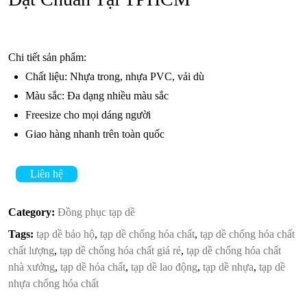
Chi tiết sản phẩm:
Chất liệu: Nhựa trong, nhựa PVC, vải dù
Màu sắc: Đa dạng nhiều màu sắc
Freesize cho mọi dáng người
Giao hàng nhanh trên toàn quốc
Liên hệ
Category:
Đồng phục tạp dề
Tags:
tạp dề bảo hộ
,
tạp dề chống hóa chất
,
tạp dề chống hóa chất
chất lượng
,
tạp dề chống hóa chất giá rẻ
,
tạp dề chống hóa chất
nhà xưởng
,
tạp dề hóa chất
,
tạp dề lao động
,
tạp dề nhựa
,
tạp dề
nhựa chống hóa chất