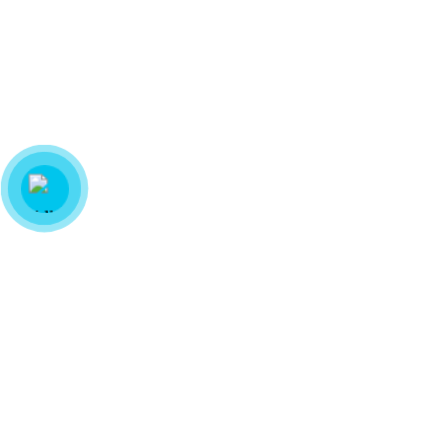
Cầu Tại TPHCM
Một chiếc tạp dề cà phê đẹp đôi khi lại là chi tiết khiến khách hàng
nhớ đến quán nhiều hơn bạn nghĩ. Nhân […]...
Blog tạp dề
14 min read
Ngan
05/11/2026
50+ Mẫu Tạp Dề Làm Nail Đẹp Giá Rẻ Tại
TPHCM
Tạp dề làm nail giúp nhân viên giữ trang phục sạch sẽ, góp phần
tạo nên hình ảnh chuyên nghiệp. Với nhiều kiểu dáng […]...
Blog tạp dề
18 min read