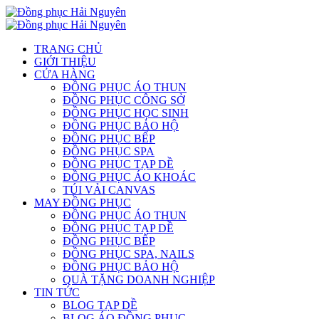
TRANG CHỦ
GIỚI THIỆU
CỬA HÀNG
ĐỒNG PHỤC ÁO THUN
ĐỒNG PHỤC CÔNG SỞ
ĐỒNG PHỤC HỌC SINH
ĐỒNG PHỤC BẢO HỘ
ĐỒNG PHỤC BẾP
ĐỒNG PHỤC SPA
ĐỒNG PHỤC TẠP DỀ
ĐỒNG PHỤC ÁO KHOÁC
TÚI VẢI CANVAS
MAY ĐỒNG PHỤC
ĐỒNG PHỤC ÁO THUN
ĐỒNG PHỤC TẠP DỀ
ĐỒNG PHỤC BẾP
ĐỒNG PHỤC SPA, NAILS
ĐỒNG PHỤC BẢO HỘ
QUÀ TẶNG DOANH NGHIỆP
TIN TỨC
BLOG TẠP DỀ
BLOG ÁO ĐỒNG PHỤC