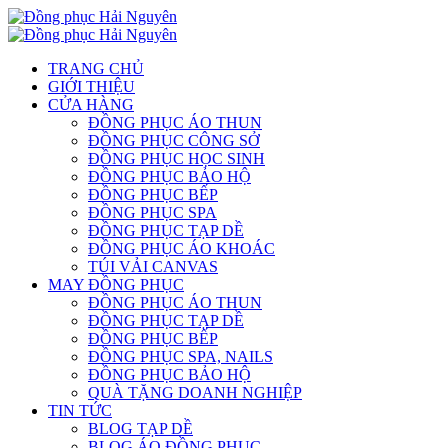
TRANG CHỦ
GIỚI THIỆU
CỬA HÀNG
ĐỒNG PHỤC ÁO THUN
ĐỒNG PHỤC CÔNG SỞ
ĐỒNG PHỤC HỌC SINH
ĐỒNG PHỤC BẢO HỘ
ĐỒNG PHỤC BẾP
ĐỒNG PHỤC SPA
ĐỒNG PHỤC TẠP DỀ
ĐỒNG PHỤC ÁO KHOÁC
TÚI VẢI CANVAS
MAY ĐỒNG PHỤC
ĐỒNG PHỤC ÁO THUN
ĐỒNG PHỤC TẠP DỀ
ĐỒNG PHỤC BẾP
ĐỒNG PHỤC SPA, NAILS
ĐỒNG PHỤC BẢO HỘ
QUÀ TẶNG DOANH NGHIỆP
TIN TỨC
BLOG TẠP DỀ
BLOG ÁO ĐỒNG PHỤC