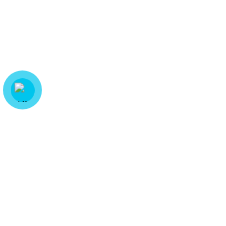
Name
*
Email
*
Lưu tên của tôi, email, và trang web trong trình duyệt này cho
lần bình luận kế tiếp của tôi.