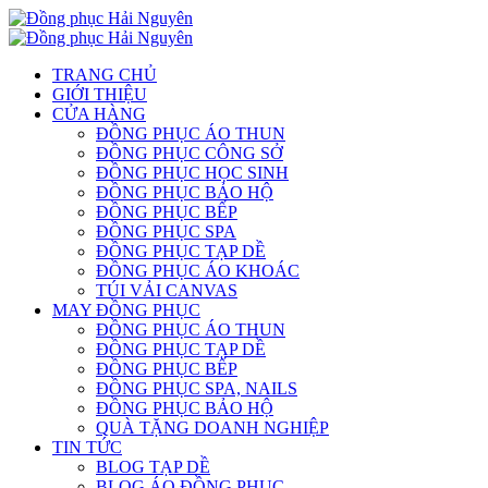
TRANG CHỦ
GIỚI THIỆU
CỬA HÀNG
ĐỒNG PHỤC ÁO THUN
ĐỒNG PHỤC CÔNG SỞ
ĐỒNG PHỤC HỌC SINH
ĐỒNG PHỤC BẢO HỘ
ĐỒNG PHỤC BẾP
ĐỒNG PHỤC SPA
ĐỒNG PHỤC TẠP DỀ
ĐỒNG PHỤC ÁO KHOÁC
TÚI VẢI CANVAS
MAY ĐỒNG PHỤC
ĐỒNG PHỤC ÁO THUN
ĐỒNG PHỤC TẠP DỀ
ĐỒNG PHỤC BẾP
ĐỒNG PHỤC SPA, NAILS
ĐỒNG PHỤC BẢO HỘ
QUÀ TẶNG DOANH NGHIỆP
TIN TỨC
BLOG TẠP DỀ
BLOG ÁO ĐỒNG PHỤC