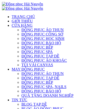
TRANG CHỦ
GIỚI THIỆU
CỬA HÀNG
ĐỒNG PHỤC ÁO THUN
ĐỒNG PHỤC CÔNG SỞ
ĐỒNG PHỤC HỌC SINH
ĐỒNG PHỤC BẢO HỘ
ĐỒNG PHỤC BẾP
ĐỒNG PHỤC SPA
ĐỒNG PHỤC TẠP DỀ
ĐỒNG PHỤC ÁO KHOÁC
TÚI VẢI CANVAS
MAY ĐỒNG PHỤC
ĐỒNG PHỤC ÁO THUN
ĐỒNG PHỤC TẠP DỀ
ĐỒNG PHỤC BẾP
ĐỒNG PHỤC SPA, NAILS
ĐỒNG PHỤC BẢO HỘ
QUÀ TẶNG DOANH NGHIỆP
TIN TỨC
BLOG TẠP DỀ
BLOG ÁO ĐỒNG PHỤC