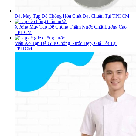
Đặt May Tạp Dề Chống Hóa Chất Đạt Chuẩn Tại TPHCM
Xưởng May Tạp Dề Chống Thấm Nước Chất Lượng Cao
TPHCM
Mẫu Áo Tạp Dề Gile Chống Nước Đẹp, Giá Tốt Tại
TP.HCM