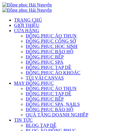
TRANG CHỦ
GIỚI THIỆU
CỬA HÀNG
ĐỒNG PHỤC ÁO THUN
ĐỒNG PHỤC CÔNG SỞ
ĐỒNG PHỤC HỌC SINH
ĐỒNG PHỤC BẢO HỘ
ĐỒNG PHỤC BẾP
ĐỒNG PHỤC SPA
ĐỒNG PHỤC TẠP DỀ
ĐỒNG PHỤC ÁO KHOÁC
TÚI VẢI CANVAS
MAY ĐỒNG PHỤC
ĐỒNG PHỤC ÁO THUN
ĐỒNG PHỤC TẠP DỀ
ĐỒNG PHỤC BẾP
ĐỒNG PHỤC SPA, NAILS
ĐỒNG PHỤC BẢO HỘ
QUÀ TẶNG DOANH NGHIỆP
TIN TỨC
BLOG TẠP DỀ
BLOG ÁO ĐỒNG PHỤC