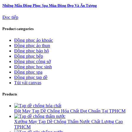
Những Mẫu Đồng Phục Spa Mùa Đông Đẹp Và Ấn Tượng
Đọc tiếp
Product categories
Đồng phục áo khoác
Đồng phục áo thun
Đồng phục bảo hộ
Đồng phục bếp
Đồng phục công sở
Đồng phục học sinh
Đồng phục spa
Đồng phục tạp dề
Túi vải canvas
Products
Đặt May Tạp Dề Chống Hóa Chất Đạt Chuẩn Tại TPHCM
Xưởng May Tạp Dề Chống Thấm Nước Chất Lượng Cao
TPHCM