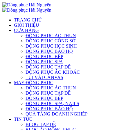
TRANG CHỦ
GIỚI THIỆU
CỬA HÀNG
ĐỒNG PHỤC ÁO THUN
ĐỒNG PHỤC CÔNG SỞ
ĐỒNG PHỤC HỌC SINH
ĐỒNG PHỤC BẢO HỘ
ĐỒNG PHỤC BẾP
ĐỒNG PHỤC SPA
ĐỒNG PHỤC TẠP DỀ
ĐỒNG PHỤC ÁO KHOÁC
TÚI VẢI CANVAS
MAY ĐỒNG PHỤC
ĐỒNG PHỤC ÁO THUN
ĐỒNG PHỤC TẠP DỀ
ĐỒNG PHỤC BẾP
ĐỒNG PHỤC SPA, NAILS
ĐỒNG PHỤC BẢO HỘ
QUÀ TẶNG DOANH NGHIỆP
TIN TỨC
BLOG TẠP DỀ
BLOG ÁO ĐỒNG PHỤC