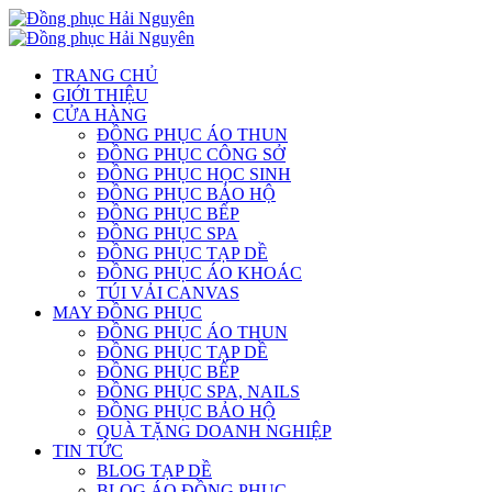
TRANG CHỦ
GIỚI THIỆU
CỬA HÀNG
ĐỒNG PHỤC ÁO THUN
ĐỒNG PHỤC CÔNG SỞ
ĐỒNG PHỤC HỌC SINH
ĐỒNG PHỤC BẢO HỘ
ĐỒNG PHỤC BẾP
ĐỒNG PHỤC SPA
ĐỒNG PHỤC TẠP DỀ
ĐỒNG PHỤC ÁO KHOÁC
TÚI VẢI CANVAS
MAY ĐỒNG PHỤC
ĐỒNG PHỤC ÁO THUN
ĐỒNG PHỤC TẠP DỀ
ĐỒNG PHỤC BẾP
ĐỒNG PHỤC SPA, NAILS
ĐỒNG PHỤC BẢO HỘ
QUÀ TẶNG DOANH NGHIỆP
TIN TỨC
BLOG TẠP DỀ
BLOG ÁO ĐỒNG PHỤC