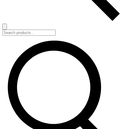
Search
for: