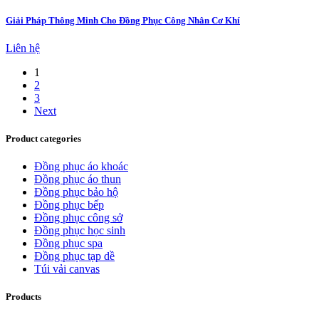
Giải Pháp Thông Minh Cho Đồng Phục Công Nhân Cơ Khí
Liên hệ
1
2
3
Next
Product categories
Đồng phục áo khoác
Đồng phục áo thun
Đồng phục bảo hộ
Đồng phục bếp
Đồng phục công sở
Đồng phục học sinh
Đồng phục spa
Đồng phục tạp dề
Túi vải canvas
Products