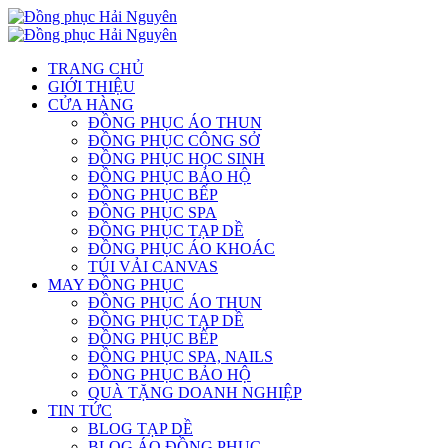
TRANG CHỦ
GIỚI THIỆU
CỬA HÀNG
ĐỒNG PHỤC ÁO THUN
ĐỒNG PHỤC CÔNG SỞ
ĐỒNG PHỤC HỌC SINH
ĐỒNG PHỤC BẢO HỘ
ĐỒNG PHỤC BẾP
ĐỒNG PHỤC SPA
ĐỒNG PHỤC TẠP DỀ
ĐỒNG PHỤC ÁO KHOÁC
TÚI VẢI CANVAS
MAY ĐỒNG PHỤC
ĐỒNG PHỤC ÁO THUN
ĐỒNG PHỤC TẠP DỀ
ĐỒNG PHỤC BẾP
ĐỒNG PHỤC SPA, NAILS
ĐỒNG PHỤC BẢO HỘ
QUÀ TẶNG DOANH NGHIỆP
TIN TỨC
BLOG TẠP DỀ
BLOG ÁO ĐỒNG PHỤC