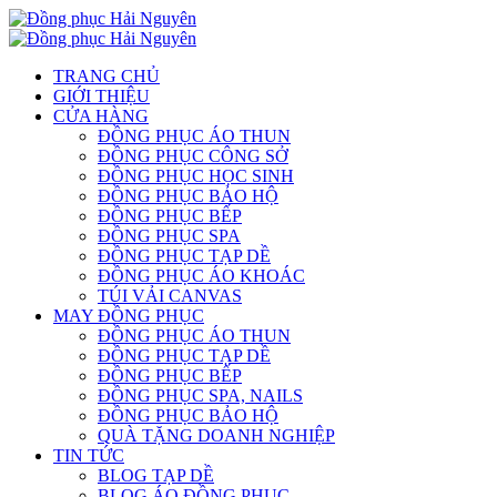
TRANG CHỦ
GIỚI THIỆU
CỬA HÀNG
ĐỒNG PHỤC ÁO THUN
ĐỒNG PHỤC CÔNG SỞ
ĐỒNG PHỤC HỌC SINH
ĐỒNG PHỤC BẢO HỘ
ĐỒNG PHỤC BẾP
ĐỒNG PHỤC SPA
ĐỒNG PHỤC TẠP DỀ
ĐỒNG PHỤC ÁO KHOÁC
TÚI VẢI CANVAS
MAY ĐỒNG PHỤC
ĐỒNG PHỤC ÁO THUN
ĐỒNG PHỤC TẠP DỀ
ĐỒNG PHỤC BẾP
ĐỒNG PHỤC SPA, NAILS
ĐỒNG PHỤC BẢO HỘ
QUÀ TẶNG DOANH NGHIỆP
TIN TỨC
BLOG TẠP DỀ
BLOG ÁO ĐỒNG PHỤC