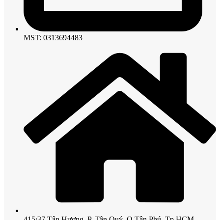
MST: 0313694483
415/37 Tân Hương, P. Tân Quý, Q.Tân Phú, Tp.HCM