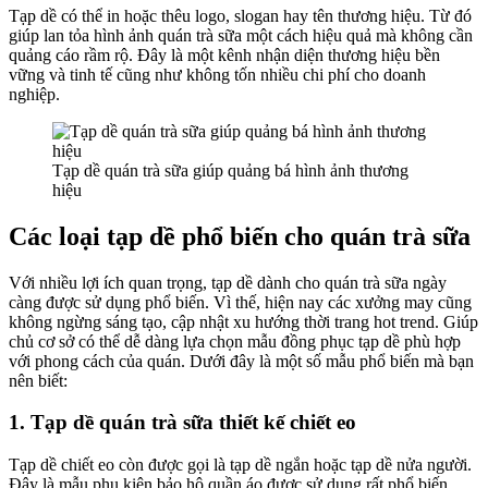
Tạp dề có thể in hoặc thêu logo, slogan hay tên thương hiệu. Từ đó
giúp lan tỏa hình ảnh quán trà sữa một cách hiệu quả mà không cần
quảng cáo rầm rộ. Đây là một kênh nhận diện thương hiệu bền
vững và tinh tế cũng như không tốn nhiều chi phí cho doanh
nghiệp.
Tạp dề quán trà sữa giúp quảng bá hình ảnh thương
hiệu
Các loại tạp dề phổ biến cho quán trà sữa
Với nhiều lợi ích quan trọng, tạp dề dành cho quán trà sữa ngày
càng được sử dụng phổ biến. Vì thế, hiện nay các xưởng may cũng
không ngừng sáng tạo, cập nhật xu hướng thời trang hot trend. Giúp
chủ cơ sở có thể dễ dàng lựa chọn mẫu đồng phục tạp dề phù hợp
với phong cách của quán. Dưới đây là một số mẫu phổ biến mà bạn
nên biết:
1. Tạp dề quán trà sữa thiết kế chiết eo
Tạp dề chiết eo còn được gọi là tạp dề ngắn hoặc tạp dề nửa người.
Đây là mẫu phụ kiện bảo hộ quần áo được sử dụng rất phổ biến