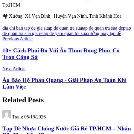
Tp.HCM
🏘️ Xưởng: Xã Vạn Bình , Huyện Vạn Ninh, Tỉnh Khánh Hòa.
đia chi ban tap de gia si
tap de quan tra sua
tap de quan tra sua dep
tap
de quan tra sua gia re
tap de yem quan tra sua
xưởng may tạp dề
Previous Article
10+ Cách Phối Đồ Với Áo Thun Đồng Phục Cổ
Tròn Công Sở
Next Article
Áo Bảo Hộ Phản Quang - Giải Pháp An Toàn Khi
Làm Việc
Related Posts
Trang
05/18/2026
Tạp Dề Nhựa Chống Nước Giá Rẻ TP.HCM – Nhận