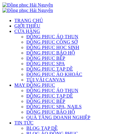
TRANG CHỦ
GIỚI THIỆU
CỬA HÀNG
ĐỒNG PHỤC ÁO THUN
ĐỒNG PHỤC CÔNG SỞ
ĐỒNG PHỤC HỌC SINH
ĐỒNG PHỤC BẢO HỘ
ĐỒNG PHỤC BẾP
ĐỒNG PHỤC SPA
ĐỒNG PHỤC TẠP DỀ
ĐỒNG PHỤC ÁO KHOÁC
TÚI VẢI CANVAS
MAY ĐỒNG PHỤC
ĐỒNG PHỤC ÁO THUN
ĐỒNG PHỤC TẠP DỀ
ĐỒNG PHỤC BẾP
ĐỒNG PHỤC SPA, NAILS
ĐỒNG PHỤC BẢO HỘ
QUÀ TẶNG DOANH NGHIỆP
TIN TỨC
BLOG TẠP DỀ
BLOG ÁO ĐỒNG PHỤC