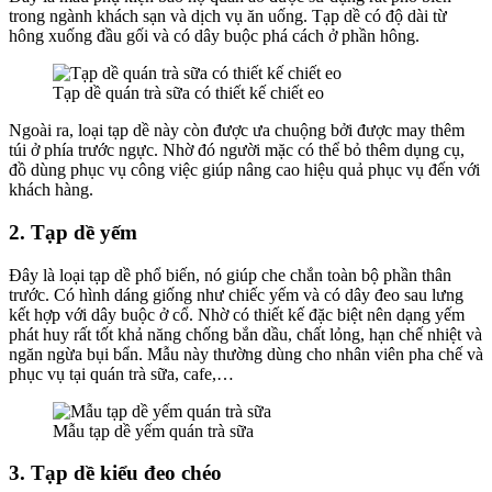
trong ngành khách sạn và dịch vụ ăn uống. Tạp dề có độ dài từ
hông xuống đầu gối và có dây buộc phá cách ở phần hông.
Tạp dề quán trà sữa có thiết kế chiết eo
Ngoài ra, loại tạp dề này còn được ưa chuộng bởi được may thêm
túi ở phía trước ngực. Nhờ đó người mặc có thể bỏ thêm dụng cụ,
đồ dùng phục vụ công việc giúp nâng cao hiệu quả phục vụ đến với
khách hàng.
2. Tạp dề yếm
Đây là loại tạp dề phổ biến, nó giúp che chắn toàn bộ phần thân
trước. Có hình dáng giống như chiếc yếm và có dây đeo sau lưng
kết hợp với dây buộc ở cổ. Nhờ có thiết kế đặc biệt nên dạng yếm
phát huy rất tốt khả năng chống bắn dầu, chất lỏng, hạn chế nhiệt và
ngăn ngừa bụi bẩn. Mẫu này thường dùng cho nhân viên pha chế và
phục vụ tại quán trà sữa, cafe,…
Mẫu tạp dề yếm quán trà sữa
3. Tạp dề kiểu đeo chéo