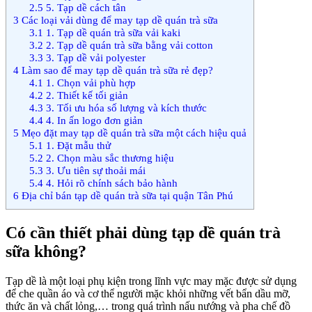
2.5
5. Tạp dề cách tân
3
Các loại vải dùng để may tạp dề quán trà sữa
3.1
1. Tạp dề quán trà sữa vải kaki
3.2
2. Tạp dề quán trà sữa bằng vải cotton
3.3
3. Tạp dề vải polyester
4
Làm sao để may tạp dề quán trà sữa rẻ đẹp?
4.1
1. Chọn vải phù hợp
4.2
2. Thiết kế tối giản
4.3
3. Tối ưu hóa số lượng và kích thước
4.4
4. In ấn logo đơn giản
5
Mẹo đặt may tạp dề quán trà sữa một cách hiệu quả
5.1
1. Đặt mẫu thử
5.2
2. Chọn màu sắc thương hiệu
5.3
3. Ưu tiên sự thoải mái
5.4
4. Hỏi rõ chính sách bảo hành
6
Địa chỉ bán tạp dề quán trà sữa tại quận Tân Phú
Có cần thiết phải dùng tạp dề quán trà
sữa không?
Tạp dề là một loại phụ kiện trong lĩnh vực may mặc được sử dụng
để che quần áo và cơ thể người mặc khỏi những vết bẩn dầu mỡ,
thức ăn và chất lỏng,… trong quá trình nấu nướng và pha chế đồ