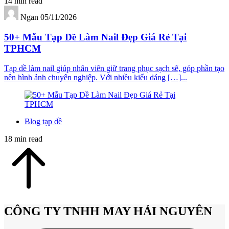
14 min read
Ngan
05/11/2026
50+ Mẫu Tạp Dề Làm Nail Đẹp Giá Rẻ Tại
TPHCM
Tạp dề làm nail giúp nhân viên giữ trang phục sạch sẽ, góp phần tạo
nên hình ảnh chuyên nghiệp. Với nhiều kiểu dáng […]...
Blog tạp dề
18 min read
CÔNG TY TNHH MAY HẢI NGUYÊN