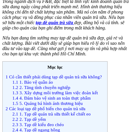
Trong ngành dịch vụ F&B, đặc biệt là lĩnh vực kinh doanh quán trà
sữa đang ngày càng phát triển mạnh mẽ. Hình ảnh thương hiệu
không chỉ đến từ chất lượng sản phẩm. Mà nó còn nằm ở phong
cách phục vụ và đồng phục của nhân viên quán trà sữa. Nếu bạn
sở hữu một chiếc
tạp dề quán trà sữa
đẹp, đồng bộ và cá tính. sẽ
giúp cho quán của bạn ghi điểm trong mắt khách hàng.
Nếu bạn đang tìm xưởng may tạp dề quán trà sữa đẹp, giá rẻ và
chất lượng. Bài viết dưới đây sẽ giúp bạn hiểu rõ lý do vì sao nên
đầu tư vào tạp dề. Cũng như gợi ý nơi may uy tín và phù hợp nhất
cho bạn tại khu vực thành phố Hồ Chí Minh.
Mục lục
1
Có cần thiết phải dùng tạp dề quán trà sữa không?
1.1
1. Bảo vệ quần áo
1.2
2. Tăng tính chuyên nghiệp
1.3
3. Xây dựng môi trường làm việc đoàn kết
1.4
4. Đảm bảo vệ sinh an toàn thực phẩm
1.5
5. Quảng bá hình ảnh thương hiệu
2
Các loại tạp dề phổ biến cho quán trà sữa
2.1
1. Tạp dề quán trà sữa thiết kế chiết eo
2.2
2. Tạp dề yếm
2.3
3. Tạp dề kiểu đeo chéo
2.4
4. Tạp dề ngang hông