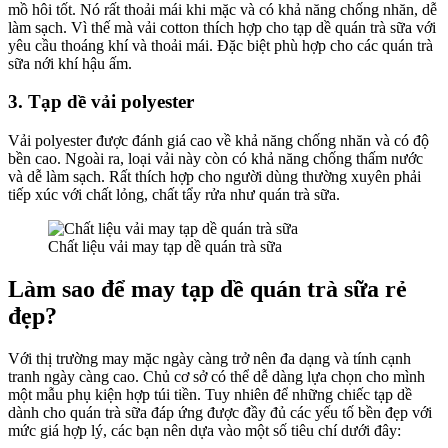
mồ hôi tốt. Nó rất thoải mái khi mặc và có khả năng chống nhăn, dễ
làm sạch. Vì thế mà vải cotton thích hợp cho tạp dề quán trà sữa với
yêu cầu thoáng khí và thoải mái. Đặc biệt phù hợp cho các quán trà
sữa nới khí hậu ấm.
3. Tạp dề vải polyester
Vải polyester được đánh giá cao về khả năng chống nhăn và có độ
bền cao. Ngoài ra, loại vải này còn có khả năng chống thấm nước
và dễ làm sạch. Rất thích hợp cho người dùng thường xuyên phải
tiếp xúc với chất lỏng, chất tẩy rửa như quán trà sữa.
Chất liệu vải may tạp dề quán trà sữa
Làm sao để may tạp dề quán trà sữa rẻ
đẹp?
Với thị trường may mặc ngày càng trở nên đa dạng và tính cạnh
tranh ngày càng cao. Chủ cơ sở có thể dễ dàng lựa chọn cho mình
một mẫu phụ kiện hợp túi tiền. Tuy nhiên để những chiếc tạp dề
dành cho quán trà sữa đáp ứng được đầy đủ các yếu tố bền đẹp với
mức giá hợp lý, các bạn nên dựa vào một số tiêu chí dưới đây: