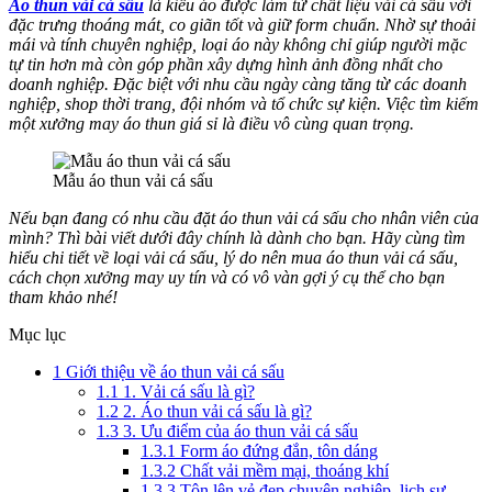
Áo thun vải cá sấu
là kiểu áo được làm từ chất liệu vải cá sấu với
đặc trưng thoáng mát, co giãn tốt và giữ form chuẩn. Nhờ sự thoải
mái và tính chuyên nghiệp, loại áo này không chỉ giúp người mặc
tự tin hơn mà còn góp phần xây dựng hình ảnh đồng nhất cho
doanh nghiệp. Đặc biệt với nhu cầu ngày càng tăng từ các doanh
nghiệp, shop thời trang, đội nhóm và tổ chức sự kiện. Việc tìm kiếm
một xưởng may áo thun giá sỉ là điều vô cùng quan trọng.
Mẫu áo thun vải cá sấu
Nếu bạn đang có nhu cầu đặt áo thun vải cá sấu cho nhân viên của
mình? Thì bài viết dưới đây chính là dành cho bạn. Hãy cùng tìm
hiểu chi tiết về loại vải cá sấu, lý do nên mua áo thun vải cá sấu,
cách chọn xưởng may uy tín và có vô vàn gợi ý cụ thể cho bạn
tham khảo nhé!
Mục lục
1
Giới thiệu về áo thun vải cá sấu
1.1
1. Vải cá sấu là gì?
1.2
2. Áo thun vải cá sấu là gì?
1.3
3. Ưu điểm của áo thun vải cá sấu
1.3.1
Form áo đứng đắn, tôn dáng
1.3.2
Chất vải mềm mại, thoáng khí
1.3.3
Tôn lên vẻ đẹp chuyên nghiệp, lịch sự