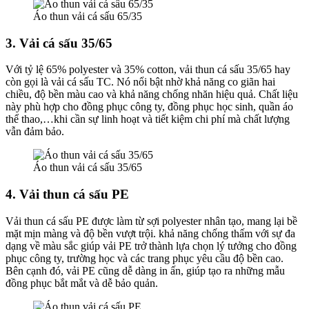
Áo thun vải cá sấu 65/35
3. Vải cá sấu 35/65
Với tỷ lệ 65% polyester và 35% cotton, vải thun cá sấu 35/65 hay
còn gọi là vải cá sấu TC. Nó nổi bật nhờ khả năng co giãn hai
chiều, độ bền màu cao và khả năng chống nhăn hiệu quả. Chất liệu
này phù hợp cho đồng phục công ty, đồng phục học sinh, quần áo
thể thao,…khi cần sự linh hoạt và tiết kiệm chi phí mà chất lượng
vẫn đảm bảo.
Áo thun vải cá sấu 35/65
4. Vải thun cá sấu PE
Vải thun cá sấu PE được làm từ sợi polyester nhân tạo, mang lại bề
mặt mịn màng và độ bền vượt trội. khả năng chống thấm với sự đa
dạng về màu sắc giúp vải PE trở thành lựa chọn lý tưởng cho đồng
phục công ty, trường học và các trang phục yêu cầu độ bền cao.
Bên cạnh đó, vải PE cũng dễ dàng in ấn, giúp tạo ra những mẫu
đồng phục bắt mắt và dễ bảo quản.