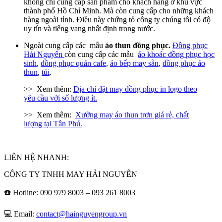
không chỉ cung cấp sản phẩm cho khách hàng ở khu vực
thành phố Hồ Chí Minh. Mà còn cung cấp cho những khách
hàng ngoài tỉnh. Điều này chứng tỏ công ty chúng tôi có độ
uy tín và tiếng vang nhất định trong nước.
Ngoài cung cấp các mẫu
áo thun đồng phục.
Đồng phục
Hải Nguyên
còn cung cấp các mẫu
áo khoác đồng phục học
sinh
,
đồng phục quán cafe
,
áo bếp may sẵn
,
đồng phục áo
thun
,
túi
.
>> Xem thêm:
Địa chỉ đặt may đồng phục in logo theo
yêu cầu với số lượng ít.
>> Xem thêm:
Xưởng may áo thun trơn giá rẻ, chất
lượng tại Tân Phú.
LIÊN HỆ NHANH:
CÔNG TY TNHH MAY HẢI NGUYÊN
☎️ Hotline: 090 979 8003 – 093 261 8003
💻 Email:
contact@hainguyengroup.vn