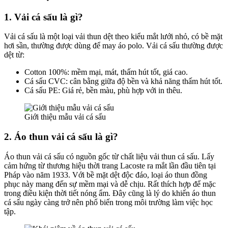
1. Vải cá sấu là gì?
Vải cá sấu là một loại vải thun dệt theo kiểu mắt lưới nhỏ, có bề mặt
hơi sần, thường được dùng để may áo polo. Vải cá sấu thường được
dệt từ:
Cotton 100%: mềm mại, mát, thấm hút tốt, giá cao.
Cá sấu CVC: cân bằng giữa độ bền và khả năng thấm hút tốt.
Cá sấu PE: Giá rẻ, bền màu, phù hợp với in thêu.
Giới thiệu mẫu vải cá sấu
2. Áo thun vải cá sấu là gì?
Áo thun vải cá sấu có nguồn gốc từ chất liệu vải thun cá sấu. Lấy
cảm hứng từ thương hiệu thời trang Lacoste ra mắt lần đầu tiên tại
Pháp vào năm 1933. Với bề mặt dệt độc đáo, loại áo thun đồng
phục này mang đến sự mềm mại và dễ chịu. Rất thích hợp để mặc
trong điều kiện thời tiết nóng ẩm. Đây cũng là lý do khiến áo thun
cá sấu ngày càng trở nên phổ biến trong môi trường làm việc học
tập.