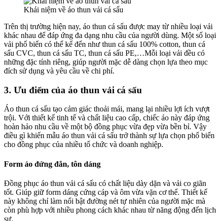
Khái niệm về áo thun vải cá sấu
Trên thị trường hiện nay, áo thun cá sấu được may từ nhiều loại vải
khác nhau để đáp ứng đa dạng nhu cầu của người dùng. Một số loại
vải phổ biến có thể kể đến như thun cá sấu 100% cotton, thun cá
sấu CVC, thun cá sấu TC, thun cá sấu PE,…Mỗi loại vải đều có
những đặc tính riêng, giúp người mặc dễ dàng chọn lựa theo mục
đích sử dụng và yêu cầu về chi phí.
3. Ưu điểm của áo thun vải cá sấu
Áo thun cá sấu tạo cảm giác thoải mái, mang lại nhiều lợi ích vượt
trội. Với thiết kế tinh tế và chất liệu cao cấp, chiếc áo này đáp ứng
hoàn hảo nhu cầu về một bộ đồng phục vừa đẹp vừa bền bỉ. Vậy
điều gì khiến mẫu áo thun vải cá sấu trở thành sự lựa chọn phổ biến
cho đồng phục của nhiều tổ chức và doanh nghiệp.
Form áo đứng đắn, tôn dáng
Đồng phục áo thun vải cá sấu có chất liệu dày dặn và vải co giãn
tốt. Giúp giữ form dáng cứng cáp và ôm vừa vặn cơ thể. Thiết kế
này không chỉ làm nổi bật đường nét tự nhiên của người mặc mà
còn phù hợp với nhiều phong cách khác nhau từ năng động đến lịch
sự.