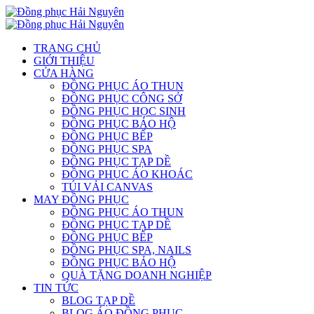
TRANG CHỦ
GIỚI THIỆU
CỬA HÀNG
ĐỒNG PHỤC ÁO THUN
ĐỒNG PHỤC CÔNG SỞ
ĐỒNG PHỤC HỌC SINH
ĐỒNG PHỤC BẢO HỘ
ĐỒNG PHỤC BẾP
ĐỒNG PHỤC SPA
ĐỒNG PHỤC TẠP DỀ
ĐỒNG PHỤC ÁO KHOÁC
TÚI VẢI CANVAS
MAY ĐỒNG PHỤC
ĐỒNG PHỤC ÁO THUN
ĐỒNG PHỤC TẠP DỀ
ĐỒNG PHỤC BẾP
ĐỒNG PHỤC SPA, NAILS
ĐỒNG PHỤC BẢO HỘ
QUÀ TẶNG DOANH NGHIỆP
TIN TỨC
BLOG TẠP DỀ
BLOG ÁO ĐỒNG PHỤC