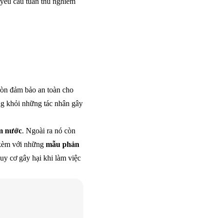
 yêu cầu tuân thủ nghiêm
còn đảm bảo an toàn cho
ng khỏi những tác nhân gây
m nước
. Ngoài ra nó còn
i kèm với những
mẫu phản
uy cơ gây hại khi làm việc