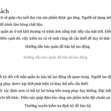
cách
h sẽ giúp cho tuổi thọ của sản phẩm được gia tăng. Người sử dụng n
 để tránh làm hỏng chất liệu.
o quần áo ở nơi khô thoáng và tránh ánh nắng trực tiếp của mặt trời. Đi
. Bên cạnh đó, việc kiểm tra và vệ sinh cũng rất cần thiết để duy trì tí
Hướng dẫn bảo quản đồ bảo hộ lao động
nh kỳ đối với mẫu quần áo bảo hộ lao động rất quan trọng. Người lao 
ng phục deerv kịp thời phát hiện và thay thế nếu cần thiết.
iệc xác định xem có bất kỳ hư hỏng trên trang phục hay không. Đặc bi
hi tiết khác. Điều này giúp đảm bảo rằng sản phẩm luôn đặt chuẩn an