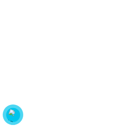
Cách phơi và bảo quản giúp áo đồng phục bền đẹp
>> Xem thêm:
Gợi Ý 10+ Mẫu Đồng
Phục Bếp Cho Nhà Hàng Sang Trọng.
Bảng size áo đầu bếp chuẩn
form tại Hải Nguyên
Bảng size áo bếp theo cân nặng
Liên hệ đặt may áo bếp in logo giá
rẻ!