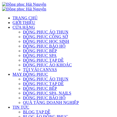
TRANG CHỦ
GIỚI THIỆU
CỬA HÀNG
ĐỒNG PHỤC ÁO THUN
ĐỒNG PHỤC CÔNG SỞ
ĐỒNG PHỤC HỌC SINH
ĐỒNG PHỤC BẢO HỘ
ĐỒNG PHỤC BẾP
ĐỒNG PHỤC SPA
ĐỒNG PHỤC TẠP DỀ
ĐỒNG PHỤC ÁO KHOÁC
TÚI VẢI CANVAS
MAY ĐỒNG PHỤC
ĐỒNG PHỤC ÁO THUN
ĐỒNG PHỤC TẠP DỀ
ĐỒNG PHỤC BẾP
ĐỒNG PHỤC SPA, NAILS
ĐỒNG PHỤC BẢO HỘ
QUÀ TẶNG DOANH NGHIỆP
TIN TỨC
BLOG TẠP DỀ
BLOG ÁO ĐỒNG PHỤC