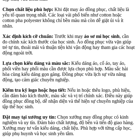
Chọn chất liệu phù hợp:
Khi đặt may áo đồng phục, chất liệu là
yếu tố quan trọng nhất. Các loại vải phổ biến như cotton hoặc
cotton pha polyester không chỉ bền màu mà còn dễ giặt ủi và ít
nhăn.
Xác định kích cỡ chuẩn:
Trước khi may
áo sơ mi học sinh
, cần
đo chính xác kích thước của học sinh. Áo đồng phục vừa vặn giúp
trẻ tự tin, thoải mái và thuận tiện khi vận động hay tham gia các hoạt
động ngoài trời.
Lựa chọn kiểu dáng và màu sắc:
Kiểu dáng áo, cổ áo, tay áo,
phối viền hay phối màu cần được lựa chọn phù hợp. Màu sắc hài
hòa cùng kiểu dáng gọn gàng. Đồng phục vừa lịch sự vừa năng
động, tạo cảm giác chuyên nghiệp.
Kiểm tra kỹ logo hoặc họa tiết:
Nếu in hoặc thêu logo, phù hiệu,
cần đảm bảo kích thước, màu sắc và vị trí chính xác. Điều này giúp
đồng phục đồng bộ, dễ nhận diện và thể hiện sự chuyên nghiệp của
tập thể học sinh.
Đặt may tại xưởng uy tín:
Chọn xưởng may đồng phục có kinh
nghiệm và uy tín. Đảm bảo chất lượng, độ bền và tiến độ giao hàng.
Xưởng may tư vấn kiểu dáng, chất liệu. Phù hợp với từng cấp học,
giúp phụ huynh và học sinh yên tâm.