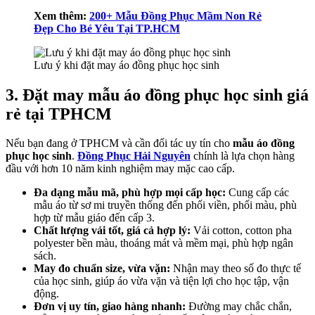
Xem thêm:
200+ Mẫu Đồng Phục Mầm Non Rẻ
Đẹp Cho Bé Yêu Tại TP.HCM
Lưu ý khi đặt may áo đồng phục học sinh
3. Đặt may mẫu áo đồng phục học sinh giá
rẻ tại TPHCM
Nếu bạn đang ở TPHCM và cần đối tác uy tín cho
mẫu áo đồng
phục học sinh
.
Đồng Phục Hải Nguyên
chính là lựa chọn hàng
đầu với hơn 10 năm kinh nghiệm may mặc cao cấp.
Đa dạng mẫu mã, phù hợp mọi cấp học:
Cung cấp các
mẫu áo từ sơ mi truyền thống đến phối viền, phối màu, phù
hợp từ mẫu giáo đến cấp 3.
Chất lượng vải tốt, giá cả hợp lý:
Vải cotton, cotton pha
polyester bền màu, thoáng mát và mềm mại, phù hợp ngân
sách.
May đo chuẩn size, vừa vặn:
Nhận may theo số đo thực tế
của học sinh, giúp áo vừa vặn và tiện lợi cho học tập, vận
động.
Đơn vị uy tín, giao hàng nhanh:
Đường may chắc chắn,