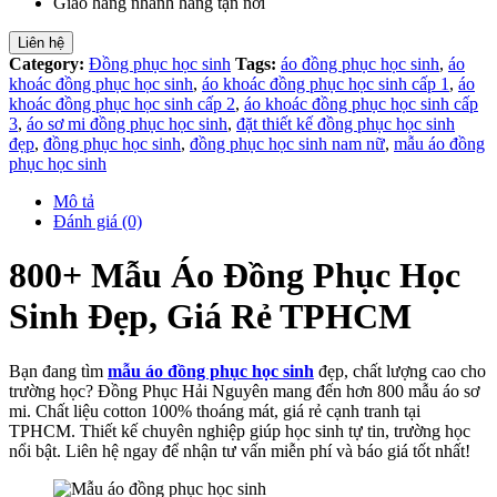
Giao hàng nhanh hàng tận nơi
Liên hệ
Category:
Đồng phục học sinh
Tags:
áo đồng phục học sinh
,
áo
khoác đồng phục học sinh
,
áo khoác đồng phục học sinh cấp 1
,
áo
khoác đồng phục học sinh cấp 2
,
áo khoác đồng phục học sinh cấp
3
,
áo sơ mi đồng phục học sinh
,
đặt thiết kế đồng phục học sinh
đẹp
,
đồng phục học sinh
,
đồng phục học sinh nam nữ
,
mẫu áo đồng
phục học sinh
Mô tả
Đánh giá (0)
800+ Mẫu Áo Đồng Phục Học
Sinh Đẹp, Giá Rẻ TPHCM
Bạn đang tìm
mẫu áo đồng phục học sinh
đẹp, chất lượng cao cho
trường học? Đồng Phục Hải Nguyên mang đến hơn 800 mẫu áo sơ
mi. Chất liệu cotton 100% thoáng mát, giá rẻ cạnh tranh tại
TPHCM. Thiết kế chuyên nghiệp giúp học sinh tự tin, trường học
nổi bật. Liên hệ ngay để nhận tư vấn miễn phí và báo giá tốt nhất!