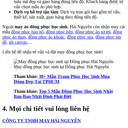
mẫu mã đẹp và giao hàng đúng tiến độ. Khách hàng được tư
vấn chọn mẫu áo phù hợp.
Dịch vụ hỗ trợ tận tâm
: Dịch vụ trọn gói bao gồm tư vấn,
thiết kế, sản xuất, giao hàng theo đúng tiến độ.
Ngoài
may áo đồng phục học sinh
, Hải Nguyên còn nhận may các
mẫu
đồng phục bảo hộ
,
đồng phục bếp
,
đồng phục áo sơ mi
,
đồng
phục áo thun
,
đồng phục áo khoác
,
đồng phục spa
,
đồng phục tạp
dề
,
túi canvas
,…
Liên hệ để nhận tư vấn và đặt may đồng phục học sinh!
May đồng phục học sinh tại Đồng phục Hải Nguyên
Tham khảo:
30+ Mẫu Trang Phục Học Sinh Mùa
Đông Đẹp Tại TPHCM
Tham khảo:
Top 5 Mẫu Đồng Phục Học Sinh Nhật
Bản Bạn Nhất Định Phải Biết
4. Mọi chi tiết vui lòng liên hệ
CÔNG TY TNHH MAY HẢI NGUYÊN