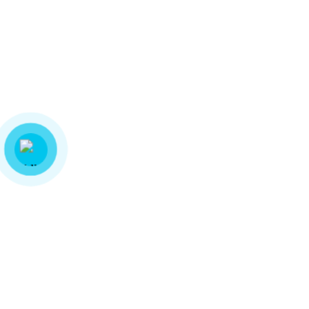
Name
*
Email
*
Lưu tên của tôi, email, và trang web trong trình duyệt này cho
lần bình luận kế tiếp của tôi.