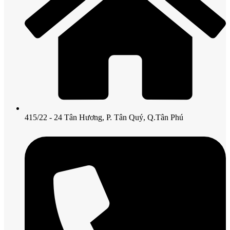
415/22 - 24 Tân Hương, P. Tân Quý, Q.Tân Phú