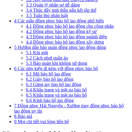
3.3
Quản lý nhân sự dễ dàng
3.4
Thúc đẩy tinh thần gắn kết tập thể
3.5
Tuân thủ pháp luật
4
Các mẫu đồng phục bảo hộ lao động phổ biến
4.1
Đồng phục bảo hộ lao động cho công nhân
4.2
Đồng phục bảo hộ lao động kỹ sư
4.3
Đồng phục bảo hộ lao động ngành điện
4.4
Đồng phục bảo hộ lao động xây dựng
5
Hướng dẫn bảo quản đồng phục lao động đúng
5.1
Khi giặt
5.2
Cách phơi quần áo
5.3
Bảo quản khi không sử dụng
6
Các phụ kiện đi kèm với đồng phục bảo hộ
6.1
Mũ bảo hộ lao động
6.2
Giày bảo hộ lao động
6.3
Găng tay bảo hộ lao động
6.4
Khẩu trang và mặt nạ bảo hộ
6.5
Khẩu trang và mặt nạ bảo hộ
6.6
Kính bảo hộ lao động
7
Đồng phục Hải Nguyên - Xưởng may đồng phục bảo hộ
lao động uy tín
8
Báo giá
9
Mọi chi tiết vui lòng liên hệ