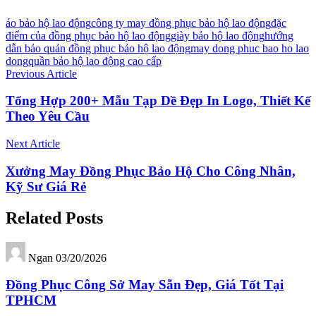
áo bảo hộ lao động
công ty may đồng phục bảo hộ lao động
đặc
điểm của đồng phục bảo hộ lao động
giày bảo hộ lao động
hướng
dẫn bảo quản đồng phục bảo hộ lao động
may dong phuc bao ho lao
dong
quần bảo hộ lao động cao cấp
Previous Article
Tổng Hợp 200+ Mẫu Tạp Dề Đẹp In Logo, Thiết Kế
Theo Yêu Cầu
Next Article
Xưởng May Đồng Phục Bảo Hộ Cho Công Nhân,
Kỹ Sư Giá Rẻ
Related Posts
Ngan
03/20/2026
Đồng Phục Công Sở May Sẵn Đẹp, Giá Tốt Tại
TPHCM