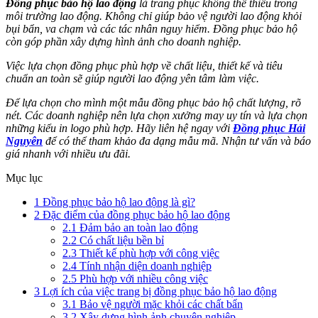
Đồng phục bảo hộ lao động
là trang phục không thể thiếu trong
môi trường lao động. Không chỉ giúp bảo vệ người lao động khỏi
bụi bẩn, va chạm và các tác nhân nguy hiểm. Đồng phục bảo hộ
còn góp phần xây dựng hình ảnh cho doanh nghiệp.
Việc lựa chọn đồng phục phù hợp về chất liệu, thiết kế và tiêu
chuẩn an toàn sẽ giúp người lao động yên tâm làm việc.
Để lựa chọn cho mình một mẫu đồng phục bảo hộ chất lượng, rõ
nét. Các doanh nghiệp nên lựa chọn xưởng may uy tín và lựa chọn
những kiểu in logo phù hợp. Hãy liên hệ ngay với
Đồng phục Hải
Nguyên
để có thể tham khảo đa dạng mẫu mã. Nhận tư vấn và báo
giá nhanh với nhiều ưu đãi.
Mục lục
1
Đồng phục bảo hộ lao động là gì?
2
Đặc điểm của đồng phục bảo hộ lao động
2.1
Đảm bảo an toàn lao động
2.2
Có chất liệu bền bỉ
2.3
Thiết kế phù hợp với công việc
2.4
Tính nhận diện doanh nghiệp
2.5
Phù hợp với nhiều công việc
3
Lợi ích của việc trang bị đồng phục bảo hộ lao động
3.1
Bảo vệ người mặc khỏi các chất bẩn
3.2
Xây dựng hình ảnh chuyên nghiệp