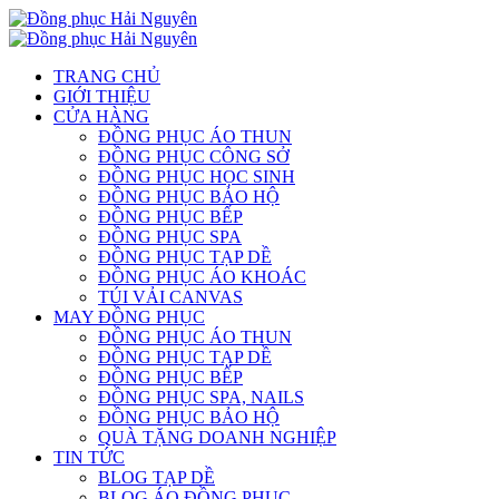
TRANG CHỦ
GIỚI THIỆU
CỬA HÀNG
ĐỒNG PHỤC ÁO THUN
ĐỒNG PHỤC CÔNG SỞ
ĐỒNG PHỤC HỌC SINH
ĐỒNG PHỤC BẢO HỘ
ĐỒNG PHỤC BẾP
ĐỒNG PHỤC SPA
ĐỒNG PHỤC TẠP DỀ
ĐỒNG PHỤC ÁO KHOÁC
TÚI VẢI CANVAS
MAY ĐỒNG PHỤC
ĐỒNG PHỤC ÁO THUN
ĐỒNG PHỤC TẠP DỀ
ĐỒNG PHỤC BẾP
ĐỒNG PHỤC SPA, NAILS
ĐỒNG PHỤC BẢO HỘ
QUÀ TẶNG DOANH NGHIỆP
TIN TỨC
BLOG TẠP DỀ
BLOG ÁO ĐỒNG PHỤC