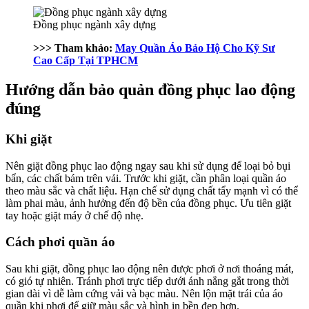
Đồng phục ngành xây dựng
>>> Tham khảo:
May Quần Áo Bảo Hộ Cho Kỹ Sư
Cao Cấp Tại TPHCM
Hướng dẫn bảo quản đồng phục lao động
đúng
Khi giặt
Nên giặt đồng phục lao động ngay sau khi sử dụng để loại bỏ bụi
bẩn, các chất bám trên vải. Trước khi giặt, cần phân loại quần áo
theo màu sắc và chất liệu. Hạn chế sử dụng chất tẩy mạnh vì có thể
làm phai màu, ảnh hưởng đến độ bền của đồng phục. Ưu tiên giặt
tay hoặc giặt máy ở chế độ nhẹ.
Cách phơi quần áo
Sau khi giặt, đồng phục lao động nên được phơi ở nơi thoáng mát,
có gió tự nhiên. Tránh phơi trực tiếp dưới ánh nắng gắt trong thời
gian dài vì dễ làm cứng vải và bạc màu. Nên lộn mặt trái của áo
quần khi phơi để giữ màu sắc và hình in bền đẹp hơn.