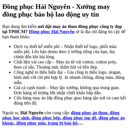
Đồng phục Hải Nguyên - Xưởng may
đồng phục bảo hộ lao động uy tín
Bạn đang tìm kiếm
nơi đặt may áo thun đồng phục công ty đẹp
tại TPHCM?
Đồng phục Hải Nguyên
sẽ là địa chỉ đáng tin cậy để
bạn tham khảo.
Dịch vụ thiết kế miễn phí – Nhận thiết kế logo, phối màu
miễn phí. Lên bản demo theo ý tưởng riêng của bạn, tùy
chỉnh đến khi hài lòng.
Chất liệu vải cao cấp – May áo từ vải cotton, cotton poly,
thun cá sấu. Thoáng mát, thấm hút và bền đẹp.
Công nghệ in thêu hiện đại – Gia công in thêu logo, slogan,
hình ảnh với chi phí hợp lý. In nhanh chóng, đúng màu, đúng
mẫu.
Giá cả cạnh tranh – May tận xưởng, không qua trung gian.
Đơn hàng số lượng lớn nhận chiết khấu hấp dẫn.
Cửa hàng may áo lớp đồng phục giao hàng tận nơi và cam kết
đúng tiến độ.
Ngoài ra,
Hải Nguyên
còn cung cấp:
đồng phục áo thun
,
đồng
phục học sinh
,
đồng phục bếp
,
đồng phục tạp dề
,
đồng phục áo
khoác
,
đồng phục nón
,
trang bị bảo hộ
,…