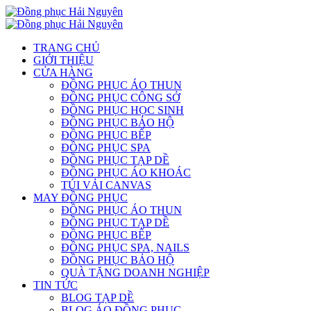
TRANG CHỦ
GIỚI THIỆU
CỬA HÀNG
ĐỒNG PHỤC ÁO THUN
ĐỒNG PHỤC CÔNG SỞ
ĐỒNG PHỤC HỌC SINH
ĐỒNG PHỤC BẢO HỘ
ĐỒNG PHỤC BẾP
ĐỒNG PHỤC SPA
ĐỒNG PHỤC TẠP DỀ
ĐỒNG PHỤC ÁO KHOÁC
TÚI VẢI CANVAS
MAY ĐỒNG PHỤC
ĐỒNG PHỤC ÁO THUN
ĐỒNG PHỤC TẠP DỀ
ĐỒNG PHỤC BẾP
ĐỒNG PHỤC SPA, NAILS
ĐỒNG PHỤC BẢO HỘ
QUÀ TẶNG DOANH NGHIỆP
TIN TỨC
BLOG TẠP DỀ
BLOG ÁO ĐỒNG PHỤC