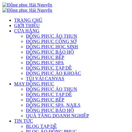
TRANG CHỦ
GIỚI THIỆU
CỬA HÀNG
ĐỒNG PHỤC ÁO THUN
ĐỒNG PHỤC CÔNG SỞ
ĐỒNG PHỤC HỌC SINH
ĐỒNG PHỤC BẢO HỘ
ĐỒNG PHỤC BẾP
ĐỒNG PHỤC SPA
ĐỒNG PHỤC TẠP DỀ
ĐỒNG PHỤC ÁO KHOÁC
TÚI VẢI CANVAS
MAY ĐỒNG PHỤC
ĐỒNG PHỤC ÁO THUN
ĐỒNG PHỤC TẠP DỀ
ĐỒNG PHỤC BẾP
ĐỒNG PHỤC SPA, NAILS
ĐỒNG PHỤC BẢO HỘ
QUÀ TẶNG DOANH NGHIỆP
TIN TỨC
BLOG TẠP DỀ
BLOG ÁO ĐỒNG PHỤC