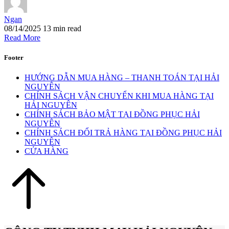
Ngan
08/14/2025
13 min read
Read More
Footer
HƯỚNG DẪN MUA HÀNG – THANH TOÁN TẠI HẢI
NGUYÊN
CHÍNH SÁCH VẬN CHUYỂN KHI MUA HÀNG TẠI
HẢI NGUYÊN
CHÍNH SÁCH BẢO MẬT TẠI ĐỒNG PHỤC HẢI
NGUYÊN
CHÍNH SÁCH ĐỔI TRẢ HÀNG TẠI ĐỒNG PHỤC HẢI
NGUYÊN
CỬA HÀNG