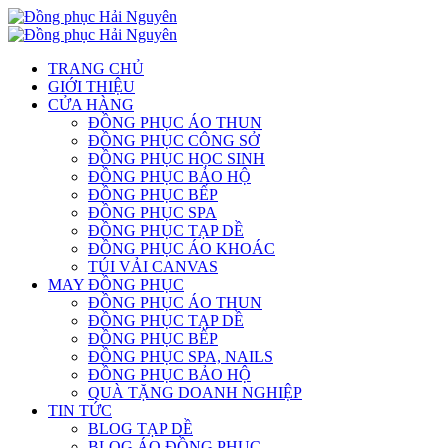
TRANG CHỦ
GIỚI THIỆU
CỬA HÀNG
ĐỒNG PHỤC ÁO THUN
ĐỒNG PHỤC CÔNG SỞ
ĐỒNG PHỤC HỌC SINH
ĐỒNG PHỤC BẢO HỘ
ĐỒNG PHỤC BẾP
ĐỒNG PHỤC SPA
ĐỒNG PHỤC TẠP DỀ
ĐỒNG PHỤC ÁO KHOÁC
TÚI VẢI CANVAS
MAY ĐỒNG PHỤC
ĐỒNG PHỤC ÁO THUN
ĐỒNG PHỤC TẠP DỀ
ĐỒNG PHỤC BẾP
ĐỒNG PHỤC SPA, NAILS
ĐỒNG PHỤC BẢO HỘ
QUÀ TẶNG DOANH NGHIỆP
TIN TỨC
BLOG TẠP DỀ
BLOG ÁO ĐỒNG PHỤC