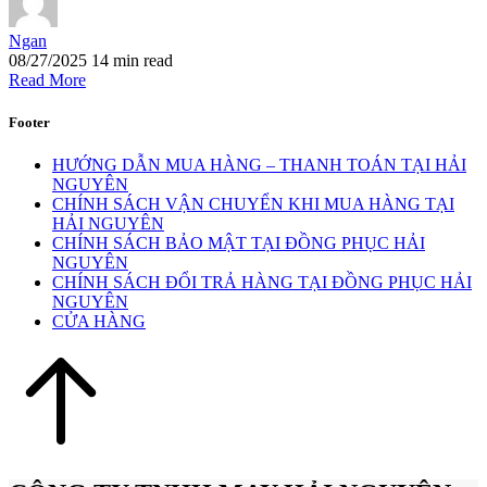
Ngan
08/27/2025
14 min read
Read More
Footer
HƯỚNG DẪN MUA HÀNG – THANH TOÁN TẠI HẢI
NGUYÊN
CHÍNH SÁCH VẬN CHUYỂN KHI MUA HÀNG TẠI
HẢI NGUYÊN
CHÍNH SÁCH BẢO MẬT TẠI ĐỒNG PHỤC HẢI
NGUYÊN
CHÍNH SÁCH ĐỔI TRẢ HÀNG TẠI ĐỒNG PHỤC HẢI
NGUYÊN
CỬA HÀNG