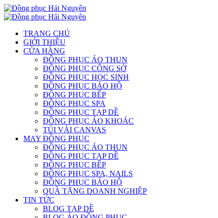
TRANG CHỦ
GIỚI THIỆU
CỬA HÀNG
ĐỒNG PHỤC ÁO THUN
ĐỒNG PHỤC CÔNG SỞ
ĐỒNG PHỤC HỌC SINH
ĐỒNG PHỤC BẢO HỘ
ĐỒNG PHỤC BẾP
ĐỒNG PHỤC SPA
ĐỒNG PHỤC TẠP DỀ
ĐỒNG PHỤC ÁO KHOÁC
TÚI VẢI CANVAS
MAY ĐỒNG PHỤC
ĐỒNG PHỤC ÁO THUN
ĐỒNG PHỤC TẠP DỀ
ĐỒNG PHỤC BẾP
ĐỒNG PHỤC SPA, NAILS
ĐỒNG PHỤC BẢO HỘ
QUÀ TẶNG DOANH NGHIỆP
TIN TỨC
BLOG TẠP DỀ
BLOG ÁO ĐỒNG PHỤC