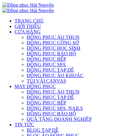
TRANG CHỦ
GIỚI THIỆU
CỬA HÀNG
ĐỒNG PHỤC ÁO THUN
ĐỒNG PHỤC CÔNG SỞ
ĐỒNG PHỤC HỌC SINH
ĐỒNG PHỤC BẢO HỘ
ĐỒNG PHỤC BẾP
ĐỒNG PHỤC SPA
ĐỒNG PHỤC TẠP DỀ
ĐỒNG PHỤC ÁO KHOÁC
TÚI VẢI CANVAS
MAY ĐỒNG PHỤC
ĐỒNG PHỤC ÁO THUN
ĐỒNG PHỤC TẠP DỀ
ĐỒNG PHỤC BẾP
ĐỒNG PHỤC SPA, NAILS
ĐỒNG PHỤC BẢO HỘ
QUÀ TẶNG DOANH NGHIỆP
TIN TỨC
BLOG TẠP DỀ
BLOG ÁO ĐỒNG PHỤC