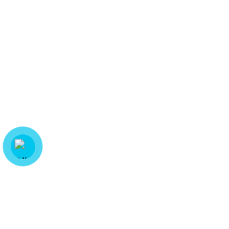
MST: 0313694483
415/37 Tân Hương, P. Tân Quý, Q.Tân Phú, Tp.HCM
415/22 - 24 Tân Hương, P. Tân Quý, Q.Tân Phú
0932 618 003 - 090 979 8003
HỖ TRỢ KHÁCH HÀNG
Hướng dẫn thanh toán
Chính sách vận chuyển
Chính sách đổi trả hàng
Chính sách bảo mật
FACEBOOK FANPAGE