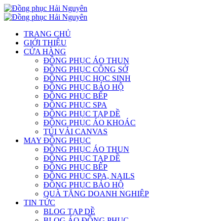
TRANG CHỦ
GIỚI THIỆU
CỬA HÀNG
ĐỒNG PHỤC ÁO THUN
ĐỒNG PHỤC CÔNG SỞ
ĐỒNG PHỤC HỌC SINH
ĐỒNG PHỤC BẢO HỘ
ĐỒNG PHỤC BẾP
ĐỒNG PHỤC SPA
ĐỒNG PHỤC TẠP DỀ
ĐỒNG PHỤC ÁO KHOÁC
TÚI VẢI CANVAS
MAY ĐỒNG PHỤC
ĐỒNG PHỤC ÁO THUN
ĐỒNG PHỤC TẠP DỀ
ĐỒNG PHỤC BẾP
ĐỒNG PHỤC SPA, NAILS
ĐỒNG PHỤC BẢO HỘ
QUÀ TẶNG DOANH NGHIỆP
TIN TỨC
BLOG TẠP DỀ
BLOG ÁO ĐỒNG PHỤC