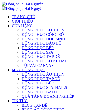
TRANG CHỦ
GIỚI THIỆU
CỬA HÀNG
ĐỒNG PHỤC ÁO THUN
ĐỒNG PHỤC CÔNG SỞ
ĐỒNG PHỤC HỌC SINH
ĐỒNG PHỤC BẢO HỘ
ĐỒNG PHỤC BẾP
ĐỒNG PHỤC SPA
ĐỒNG PHỤC TẠP DỀ
ĐỒNG PHỤC ÁO KHOÁC
TÚI VẢI CANVAS
MAY ĐỒNG PHỤC
ĐỒNG PHỤC ÁO THUN
ĐỒNG PHỤC TẠP DỀ
ĐỒNG PHỤC BẾP
ĐỒNG PHỤC SPA, NAILS
ĐỒNG PHỤC BẢO HỘ
QUÀ TẶNG DOANH NGHIỆP
TIN TỨC
BLOG TẠP DỀ
BLOG ÁO ĐỒNG PHỤC