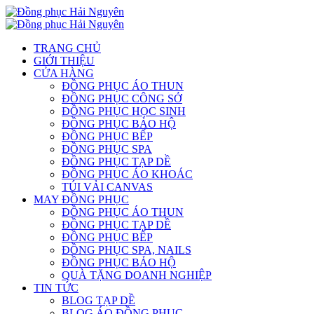
TRANG CHỦ
GIỚI THIỆU
CỬA HÀNG
ĐỒNG PHỤC ÁO THUN
ĐỒNG PHỤC CÔNG SỞ
ĐỒNG PHỤC HỌC SINH
ĐỒNG PHỤC BẢO HỘ
ĐỒNG PHỤC BẾP
ĐỒNG PHỤC SPA
ĐỒNG PHỤC TẠP DỀ
ĐỒNG PHỤC ÁO KHOÁC
TÚI VẢI CANVAS
MAY ĐỒNG PHỤC
ĐỒNG PHỤC ÁO THUN
ĐỒNG PHỤC TẠP DỀ
ĐỒNG PHỤC BẾP
ĐỒNG PHỤC SPA, NAILS
ĐỒNG PHỤC BẢO HỘ
QUÀ TẶNG DOANH NGHIỆP
TIN TỨC
BLOG TẠP DỀ
BLOG ÁO ĐỒNG PHỤC