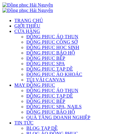
TRANG CHỦ
GIỚI THIỆU
CỬA HÀNG
ĐỒNG PHỤC ÁO THUN
ĐỒNG PHỤC CÔNG SỞ
ĐỒNG PHỤC HỌC SINH
ĐỒNG PHỤC BẢO HỘ
ĐỒNG PHỤC BẾP
ĐỒNG PHỤC SPA
ĐỒNG PHỤC TẠP DỀ
ĐỒNG PHỤC ÁO KHOÁC
TÚI VẢI CANVAS
MAY ĐỒNG PHỤC
ĐỒNG PHỤC ÁO THUN
ĐỒNG PHỤC TẠP DỀ
ĐỒNG PHỤC BẾP
ĐỒNG PHỤC SPA, NAILS
ĐỒNG PHỤC BẢO HỘ
QUÀ TẶNG DOANH NGHIỆP
TIN TỨC
BLOG TẠP DỀ
BLOG ÁO ĐỒNG PHỤC