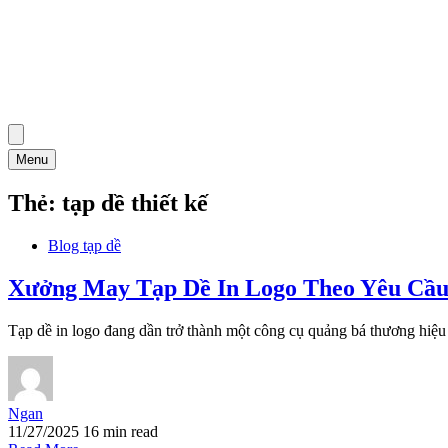
Menu
Thẻ:
tạp dề thiết kế
Blog tạp dề
Xưởng May Tạp Dề In Logo Theo Yêu Cầ
Tạp dề in logo đang dần trở thành một công cụ quảng bá thương hiệu
Ngan
11/27/2025
16 min read