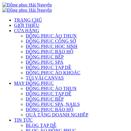
TRANG CHỦ
GIỚI THIỆU
CỬA HÀNG
ĐỒNG PHỤC ÁO THUN
ĐỒNG PHỤC CÔNG SỞ
ĐỒNG PHỤC HỌC SINH
ĐỒNG PHỤC BẢO HỘ
ĐỒNG PHỤC BẾP
ĐỒNG PHỤC SPA
ĐỒNG PHỤC TẠP DỀ
ĐỒNG PHỤC ÁO KHOÁC
TÚI VẢI CANVAS
MAY ĐỒNG PHỤC
ĐỒNG PHỤC ÁO THUN
ĐỒNG PHỤC TẠP DỀ
ĐỒNG PHỤC BẾP
ĐỒNG PHỤC SPA, NAILS
ĐỒNG PHỤC BẢO HỘ
QUÀ TẶNG DOANH NGHIỆP
TIN TỨC
BLOG TẠP DỀ
BLOG ÁO ĐỒNG PHỤC