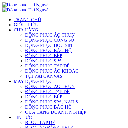
TRANG CHỦ
GIỚI THIỆU
CỬA HÀNG
ĐỒNG PHỤC ÁO THUN
ĐỒNG PHỤC CÔNG SỞ
ĐỒNG PHỤC HỌC SINH
ĐỒNG PHỤC BẢO HỘ
ĐỒNG PHỤC BẾP
ĐỒNG PHỤC SPA
ĐỒNG PHỤC TẠP DỀ
ĐỒNG PHỤC ÁO KHOÁC
TÚI VẢI CANVAS
MAY ĐỒNG PHỤC
ĐỒNG PHỤC ÁO THUN
ĐỒNG PHỤC TẠP DỀ
ĐỒNG PHỤC BẾP
ĐỒNG PHỤC SPA, NAILS
ĐỒNG PHỤC BẢO HỘ
QUÀ TẶNG DOANH NGHIỆP
TIN TỨC
BLOG TẠP DỀ
BLOG ÁO ĐỒNG PHỤC