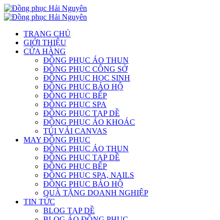
TRANG CHỦ
GIỚI THIỆU
CỬA HÀNG
ĐỒNG PHỤC ÁO THUN
ĐỒNG PHỤC CÔNG SỞ
ĐỒNG PHỤC HỌC SINH
ĐỒNG PHỤC BẢO HỘ
ĐỒNG PHỤC BẾP
ĐỒNG PHỤC SPA
ĐỒNG PHỤC TẠP DỀ
ĐỒNG PHỤC ÁO KHOÁC
TÚI VẢI CANVAS
MAY ĐỒNG PHỤC
ĐỒNG PHỤC ÁO THUN
ĐỒNG PHỤC TẠP DỀ
ĐỒNG PHỤC BẾP
ĐỒNG PHỤC SPA, NAILS
ĐỒNG PHỤC BẢO HỘ
QUÀ TẶNG DOANH NGHIỆP
TIN TỨC
BLOG TẠP DỀ
BLOG ÁO ĐỒNG PHỤC