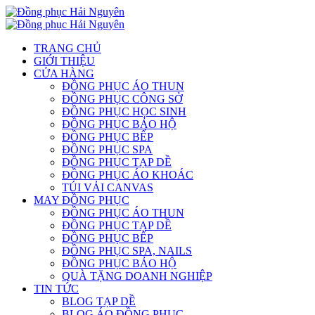
TRANG CHỦ
GIỚI THIỆU
CỬA HÀNG
ĐỒNG PHỤC ÁO THUN
ĐỒNG PHỤC CÔNG SỞ
ĐỒNG PHỤC HỌC SINH
ĐỒNG PHỤC BẢO HỘ
ĐỒNG PHỤC BẾP
ĐỒNG PHỤC SPA
ĐỒNG PHỤC TẠP DỀ
ĐỒNG PHỤC ÁO KHOÁC
TÚI VẢI CANVAS
MAY ĐỒNG PHỤC
ĐỒNG PHỤC ÁO THUN
ĐỒNG PHỤC TẠP DỀ
ĐỒNG PHỤC BẾP
ĐỒNG PHỤC SPA, NAILS
ĐỒNG PHỤC BẢO HỘ
QUÀ TẶNG DOANH NGHIỆP
TIN TỨC
BLOG TẠP DỀ
BLOG ÁO ĐỒNG PHỤC