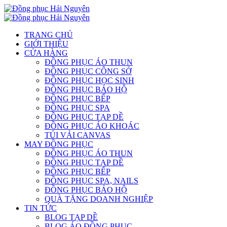
TRANG CHỦ
GIỚI THIỆU
CỬA HÀNG
ĐỒNG PHỤC ÁO THUN
ĐỒNG PHỤC CÔNG SỞ
ĐỒNG PHỤC HỌC SINH
ĐỒNG PHỤC BẢO HỘ
ĐỒNG PHỤC BẾP
ĐỒNG PHỤC SPA
ĐỒNG PHỤC TẠP DỀ
ĐỒNG PHỤC ÁO KHOÁC
TÚI VẢI CANVAS
MAY ĐỒNG PHỤC
ĐỒNG PHỤC ÁO THUN
ĐỒNG PHỤC TẠP DỀ
ĐỒNG PHỤC BẾP
ĐỒNG PHỤC SPA, NAILS
ĐỒNG PHỤC BẢO HỘ
QUÀ TẶNG DOANH NGHIỆP
TIN TỨC
BLOG TẠP DỀ
BLOG ÁO ĐỒNG PHỤC