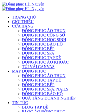
TRANG CHỦ
GIỚI THIỆU
CỬA HÀNG
ĐỒNG PHỤC ÁO THUN
ĐỒNG PHỤC CÔNG SỞ
ĐỒNG PHỤC HỌC SINH
ĐỒNG PHỤC BẢO HỘ
ĐỒNG PHỤC BẾP
ĐỒNG PHỤC SPA
ĐỒNG PHỤC TẠP DỀ
ĐỒNG PHỤC ÁO KHOÁC
TÚI VẢI CANVAS
MAY ĐỒNG PHỤC
ĐỒNG PHỤC ÁO THUN
ĐỒNG PHỤC TẠP DỀ
ĐỒNG PHỤC BẾP
ĐỒNG PHỤC SPA, NAILS
ĐỒNG PHỤC BẢO HỘ
QUÀ TẶNG DOANH NGHIỆP
TIN TỨC
BLOG TẠP DỀ
BLOG ÁO ĐỒNG PHỤC