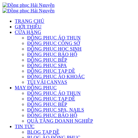
TRANG CHỦ
GIỚI THIỆU
CỬA HÀNG
ĐỒNG PHỤC ÁO THUN
ĐỒNG PHỤC CÔNG SỞ
ĐỒNG PHỤC HỌC SINH
ĐỒNG PHỤC BẢO HỘ
ĐỒNG PHỤC BẾP
ĐỒNG PHỤC SPA
ĐỒNG PHỤC TẠP DỀ
ĐỒNG PHỤC ÁO KHOÁC
TÚI VẢI CANVAS
MAY ĐỒNG PHỤC
ĐỒNG PHỤC ÁO THUN
ĐỒNG PHỤC TẠP DỀ
ĐỒNG PHỤC BẾP
ĐỒNG PHỤC SPA, NAILS
ĐỒNG PHỤC BẢO HỘ
QUÀ TẶNG DOANH NGHIỆP
TIN TỨC
BLOG TẠP DỀ
BLOG ÁO ĐỒNG PHỤC