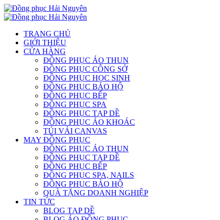
TRANG CHỦ
GIỚI THIỆU
CỬA HÀNG
ĐỒNG PHỤC ÁO THUN
ĐỒNG PHỤC CÔNG SỞ
ĐỒNG PHỤC HỌC SINH
ĐỒNG PHỤC BẢO HỘ
ĐỒNG PHỤC BẾP
ĐỒNG PHỤC SPA
ĐỒNG PHỤC TẠP DỀ
ĐỒNG PHỤC ÁO KHOÁC
TÚI VẢI CANVAS
MAY ĐỒNG PHỤC
ĐỒNG PHỤC ÁO THUN
ĐỒNG PHỤC TẠP DỀ
ĐỒNG PHỤC BẾP
ĐỒNG PHỤC SPA, NAILS
ĐỒNG PHỤC BẢO HỘ
QUÀ TẶNG DOANH NGHIỆP
TIN TỨC
BLOG TẠP DỀ
BLOG ÁO ĐỒNG PHỤC