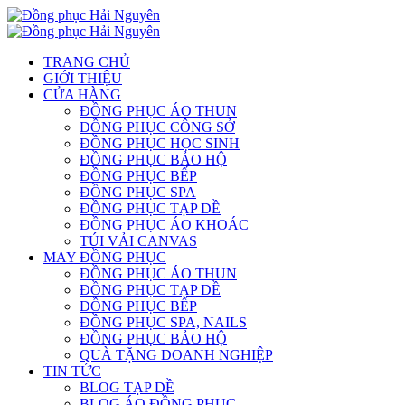
TRANG CHỦ
GIỚI THIỆU
CỬA HÀNG
ĐỒNG PHỤC ÁO THUN
ĐỒNG PHỤC CÔNG SỞ
ĐỒNG PHỤC HỌC SINH
ĐỒNG PHỤC BẢO HỘ
ĐỒNG PHỤC BẾP
ĐỒNG PHỤC SPA
ĐỒNG PHỤC TẠP DỀ
ĐỒNG PHỤC ÁO KHOÁC
TÚI VẢI CANVAS
MAY ĐỒNG PHỤC
ĐỒNG PHỤC ÁO THUN
ĐỒNG PHỤC TẠP DỀ
ĐỒNG PHỤC BẾP
ĐỒNG PHỤC SPA, NAILS
ĐỒNG PHỤC BẢO HỘ
QUÀ TẶNG DOANH NGHIỆP
TIN TỨC
BLOG TẠP DỀ
BLOG ÁO ĐỒNG PHỤC