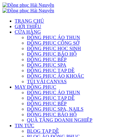
TRANG CHỦ
GIỚI THIỆU
CỬA HÀNG
ĐỒNG PHỤC ÁO THUN
ĐỒNG PHỤC CÔNG SỞ
ĐỒNG PHỤC HỌC SINH
ĐỒNG PHỤC BẢO HỘ
ĐỒNG PHỤC BẾP
ĐỒNG PHỤC SPA
ĐỒNG PHỤC TẠP DỀ
ĐỒNG PHỤC ÁO KHOÁC
TÚI VẢI CANVAS
MAY ĐỒNG PHỤC
ĐỒNG PHỤC ÁO THUN
ĐỒNG PHỤC TẠP DỀ
ĐỒNG PHỤC BẾP
ĐỒNG PHỤC SPA, NAILS
ĐỒNG PHỤC BẢO HỘ
QUÀ TẶNG DOANH NGHIỆP
TIN TỨC
BLOG TẠP DỀ
BLOG ÁO ĐỒNG PHỤC