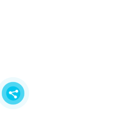
NGUYÊN
MST: 0313694483
415/37 Tân Hương, P. Tân Quý, Q.Tân Phú, Tp.HCM
415/22 - 24 Tân Hương, P. Tân Quý, Q.Tân Phú
0932 618 003 - 090 979 8003
HỖ TRỢ KHÁCH HÀNG
Hướng dẫn thanh toán
Chính sách vận chuyển
Chính sách đổi trả hàng
Chính sách bảo mật
FACEBOOK FANPAGE