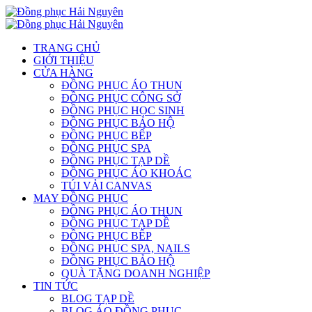
TRANG CHỦ
GIỚI THIỆU
CỬA HÀNG
ĐỒNG PHỤC ÁO THUN
ĐỒNG PHỤC CÔNG SỞ
ĐỒNG PHỤC HỌC SINH
ĐỒNG PHỤC BẢO HỘ
ĐỒNG PHỤC BẾP
ĐỒNG PHỤC SPA
ĐỒNG PHỤC TẠP DỀ
ĐỒNG PHỤC ÁO KHOÁC
TÚI VẢI CANVAS
MAY ĐỒNG PHỤC
ĐỒNG PHỤC ÁO THUN
ĐỒNG PHỤC TẠP DỀ
ĐỒNG PHỤC BẾP
ĐỒNG PHỤC SPA, NAILS
ĐỒNG PHỤC BẢO HỘ
QUÀ TẶNG DOANH NGHIỆP
TIN TỨC
BLOG TẠP DỀ
BLOG ÁO ĐỒNG PHỤC