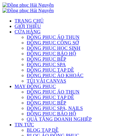
TRANG CHỦ
GIỚI THIỆU
CỬA HÀNG
ĐỒNG PHỤC ÁO THUN
ĐỒNG PHỤC CÔNG SỞ
ĐỒNG PHỤC HỌC SINH
ĐỒNG PHỤC BẢO HỘ
ĐỒNG PHỤC BẾP
ĐỒNG PHỤC SPA
ĐỒNG PHỤC TẠP DỀ
ĐỒNG PHỤC ÁO KHOÁC
TÚI VẢI CANVAS
MAY ĐỒNG PHỤC
ĐỒNG PHỤC ÁO THUN
ĐỒNG PHỤC TẠP DỀ
ĐỒNG PHỤC BẾP
ĐỒNG PHỤC SPA, NAILS
ĐỒNG PHỤC BẢO HỘ
QUÀ TẶNG DOANH NGHIỆP
TIN TỨC
BLOG TẠP DỀ
BLOG ÁO ĐỒNG PHỤC