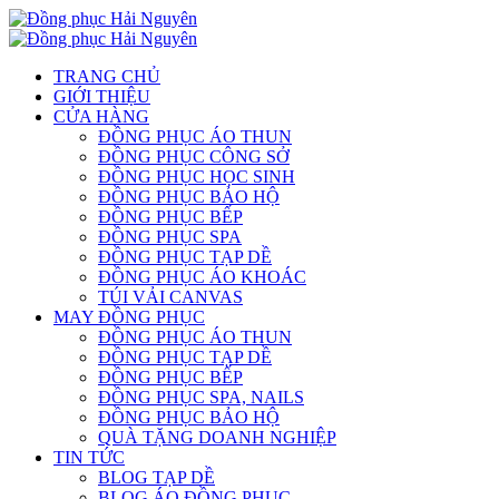
TRANG CHỦ
GIỚI THIỆU
CỬA HÀNG
ĐỒNG PHỤC ÁO THUN
ĐỒNG PHỤC CÔNG SỞ
ĐỒNG PHỤC HỌC SINH
ĐỒNG PHỤC BẢO HỘ
ĐỒNG PHỤC BẾP
ĐỒNG PHỤC SPA
ĐỒNG PHỤC TẠP DỀ
ĐỒNG PHỤC ÁO KHOÁC
TÚI VẢI CANVAS
MAY ĐỒNG PHỤC
ĐỒNG PHỤC ÁO THUN
ĐỒNG PHỤC TẠP DỀ
ĐỒNG PHỤC BẾP
ĐỒNG PHỤC SPA, NAILS
ĐỒNG PHỤC BẢO HỘ
QUÀ TẶNG DOANH NGHIỆP
TIN TỨC
BLOG TẠP DỀ
BLOG ÁO ĐỒNG PHỤC