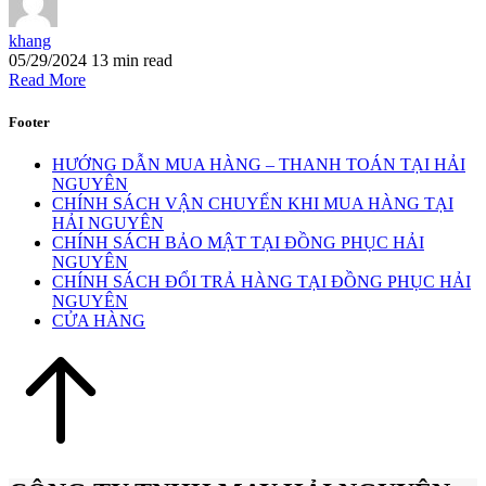
khang
05/29/2024
13 min read
Read More
Footer
HƯỚNG DẪN MUA HÀNG – THANH TOÁN TẠI HẢI
NGUYÊN
CHÍNH SÁCH VẬN CHUYỂN KHI MUA HÀNG TẠI
HẢI NGUYÊN
CHÍNH SÁCH BẢO MẬT TẠI ĐỒNG PHỤC HẢI
NGUYÊN
CHÍNH SÁCH ĐỔI TRẢ HÀNG TẠI ĐỒNG PHỤC HẢI
NGUYÊN
CỬA HÀNG