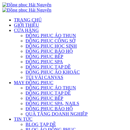
TRANG CHỦ
GIỚI THIỆU
CỬA HÀNG
ĐỒNG PHỤC ÁO THUN
ĐỒNG PHỤC CÔNG SỞ
ĐỒNG PHỤC HỌC SINH
ĐỒNG PHỤC BẢO HỘ
ĐỒNG PHỤC BẾP
ĐỒNG PHỤC SPA
ĐỒNG PHỤC TẠP DỀ
ĐỒNG PHỤC ÁO KHOÁC
TÚI VẢI CANVAS
MAY ĐỒNG PHỤC
ĐỒNG PHỤC ÁO THUN
ĐỒNG PHỤC TẠP DỀ
ĐỒNG PHỤC BẾP
ĐỒNG PHỤC SPA, NAILS
ĐỒNG PHỤC BẢO HỘ
QUÀ TẶNG DOANH NGHIỆP
TIN TỨC
BLOG TẠP DỀ
BLOG ÁO ĐỒNG PHỤC