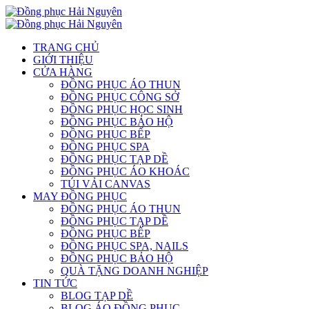
TRANG CHỦ
GIỚI THIỆU
CỬA HÀNG
ĐỒNG PHỤC ÁO THUN
ĐỒNG PHỤC CÔNG SỞ
ĐỒNG PHỤC HỌC SINH
ĐỒNG PHỤC BẢO HỘ
ĐỒNG PHỤC BẾP
ĐỒNG PHỤC SPA
ĐỒNG PHỤC TẠP DỀ
ĐỒNG PHỤC ÁO KHOÁC
TÚI VẢI CANVAS
MAY ĐỒNG PHỤC
ĐỒNG PHỤC ÁO THUN
ĐỒNG PHỤC TẠP DỀ
ĐỒNG PHỤC BẾP
ĐỒNG PHỤC SPA, NAILS
ĐỒNG PHỤC BẢO HỘ
QUÀ TẶNG DOANH NGHIỆP
TIN TỨC
BLOG TẠP DỀ
BLOG ÁO ĐỒNG PHỤC